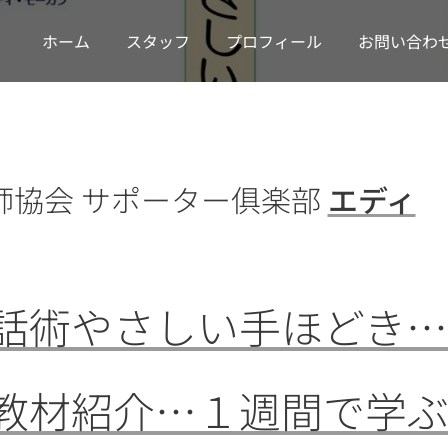
ホーム
スタッフ
プロフィール
お問い合わ
術師協会 サポーター俱楽部
エディ
話術やさしい手ほどき…
教材紹介…１週間で学ぶD