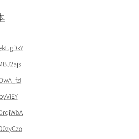
本
ekIJgDkY
MBJ2ajs
rOwA_fzI
oyViEY
iOrqiWbA
s00zyCzo