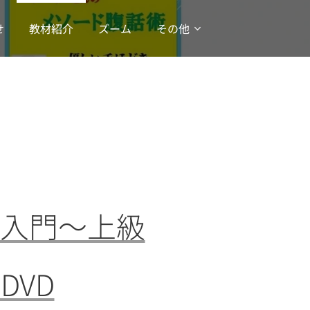
せ
教材紹介
ズーム
その他
入門～上級
VD