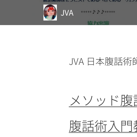
JVA
JVA 日本腹話
メソッド腹
腹話術入門