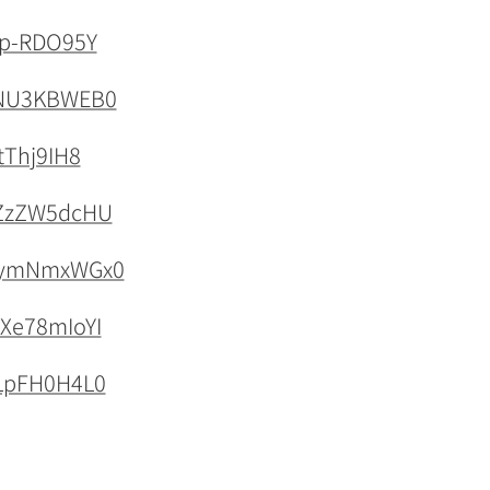
zp-RDO95Y
3DNU3KBWEB0
tThj9IH8
xZzZW5dcHU
hEymNmxWGx0
GXe78mIoYI
tLpFH0H4L0