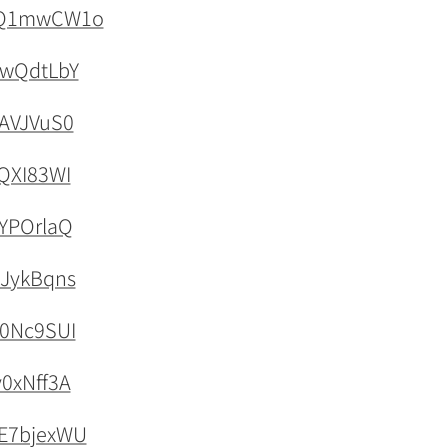
QgQ1mwCW1o
swQdtLbY
8AVJVuS0
iQXI83WI
UYPOrlaQ
1JykBqns
r0Nc9SUI
y0xNff3A
XE7bjexWU