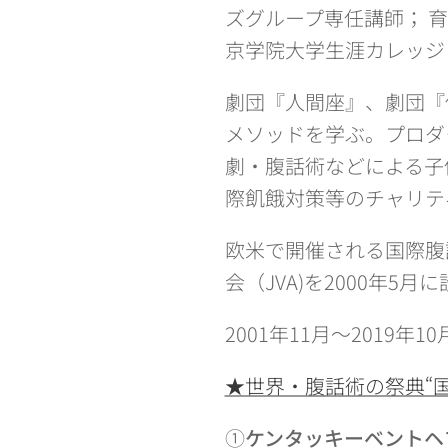
ズグループ専任講師； 
京学院大学生涯カレッジ
劇団『人間座』、劇団『
メソッドを学ぶ。プロダ
劇・腹話術などによる子
際飢餓対策等のチャリテ
欧米で開催される国際腹
会（JVA)を2000年5月
2001年11月～2019年1
★世界・腹話術の祭典“
①
ケンタッキーベントヘ