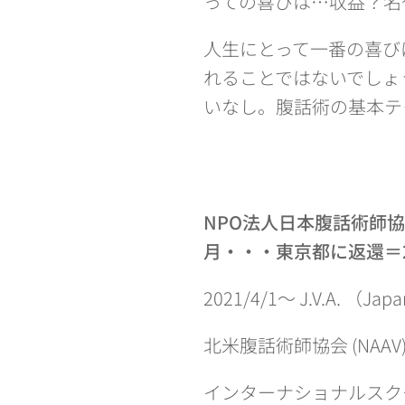
っての喜びは…収益？名
人生にとって一番の喜び
れることではないでしょ
いなし。腹話術の基本テ
NPO法人日本腹話術師協会（Jap
月・・・東京都に返還＝
2021/4/1～ J.V.A. 
北米腹話術師協会 (NAA
インターナショナルスク