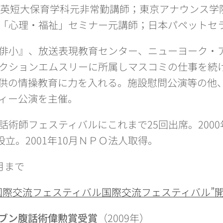
育英短大保育学科元非常勤講師；東京アナウンス学
「心理・福祉」セミナー元講師；日本パペットセ
俳小』、放送表現教育センター、ニューヨーク・
クションエムスリーに所属しマスコミの仕事を続
供の情操教育に力を入れる。施設慰問公演等の他
ィー公演を主催。
話術師フェスティバルにこれまで25回出席。2000
に設立。2001年10月ＮＰＯ法人取得。
0月まで
国際交流フェスティバル国際交流フェスティバル”
ブン
腹話術偉勲賞受賞
（2009年）