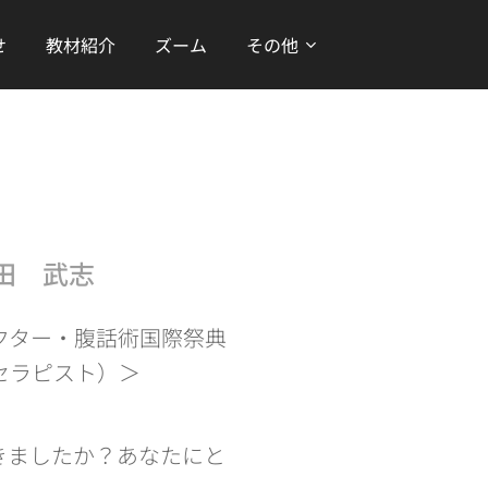
せ
教材紹介
ズーム
その他
田 武志
クター・腹話術国際祭典
セラピスト）＞
きましたか？あなたにと