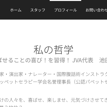
ホーム
スタッフ
プロフィール
お問い合わ
私の哲学
ばせることの喜び！を習得！ JVA代表 池
家・演出家・ナレーター・国際腹話術インストラ
ッペットセラピー学会名誉理事長（公認パペット
けの人々を、喜ばせ、楽しませ、元気づけさせて