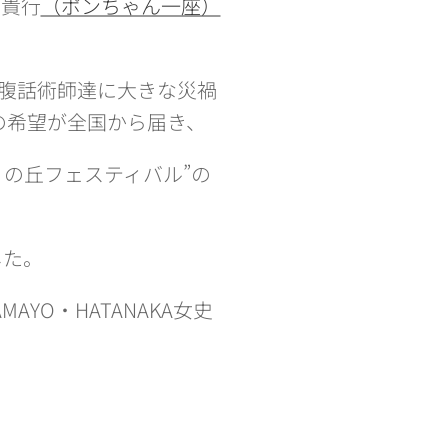
田貴行
（ポンちゃん一座）
の腹話術師達に大きな災禍
の希望が全国から届き、
うの丘フェスティバル”の
した。
YO・HATANAKA女史