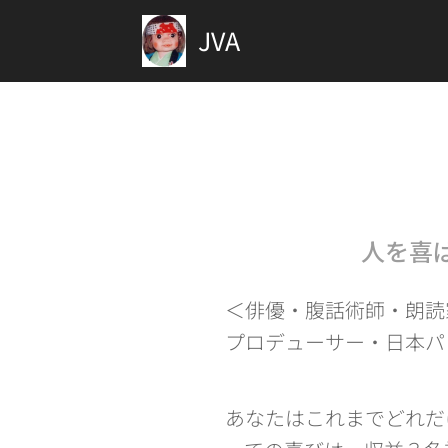
JVA
人を喜
＜俳優・腹話術師・朗読
プロデューサー・日本パ
あなたはこれまでどれだ