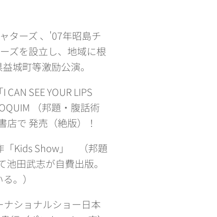
ャターズ 、'07年昭島チ
ターズを設立し、地域に根
県益城町等激励公演。
EE YOUR LIPS
RILOQUIM （邦題・腹話術
書店で 発売（絶版）！
ids Show」 （邦題
して池田武志が自費出版。
いる。）
ーナショナルショー日本