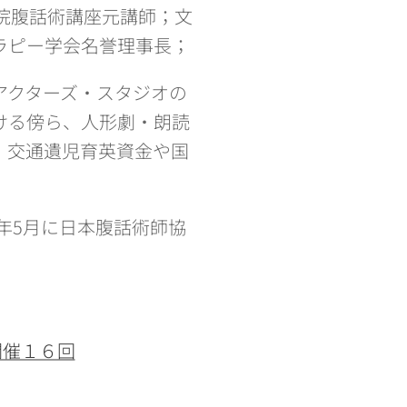
院腹話術講座元講師；文
ラピー学会名誉理事長；
アクターズ・スタジオの
ける傍ら、人形劇・朗読
、交通遺児育英資金や国
年5月に日本腹話術師協
開催１６回