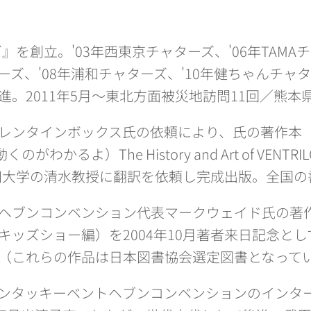
』を創立。'03年西東京チャターズ、'06年TAMAチ
ズ、'08年浦和チャターズ、'10年健ちゃんチャ
進。2011年5月～東北方面被災地訪問11回／熊本
タインボックス氏の依頼により、氏の著作本「I CAN S
がわかるよ）The History and Art of VENT
田大学の清水教授に翻訳を依頼し完成出版。全国の
ブンコンベンション代表マークウェイド氏の著作「K
キッズショー編）を2004年10月著者来日記念と
（これらの作品は日本図書協会選定図書となって
ンタッキーベントヘブンコンベンションのインタ