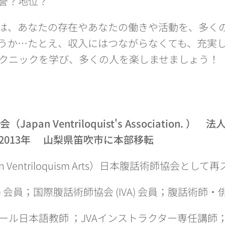
誉？地位？
は、あなたの存在やあなたの働きや活動を、多く
うか…たとえ、収入にはつながらなくても、充実
クニックを学び、多くの人を楽しませましょう！
an Ventriloquist's Association. ） 
2013年 山梨県笛吹市に本部移転
（Japan Ventriloquism Arts）日本腹話術師協会と
V) 会員；国際腹話術師協会 (IVA) 会員；腹話術師
ール日本語教師 ；JVAインストラクター専任講師