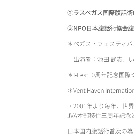
②ラスベガス国際腹話術
③NPO日本腹話術協会
＊ベガス・フェスティバ
出演者：池田 武志、い
＊I-Fest10周年記念
＊Vent Haven Intern
・2001年より毎年、世
JVA本部移住三周年記念
日本国内腹話術普及の為