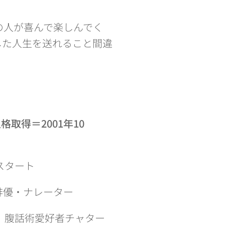
の人が喜んで楽しんでく
した人生を送れること間違
法人格取得＝2001年10
して再スタート
・俳優・ナレーター
； 腹話術愛好者チャター